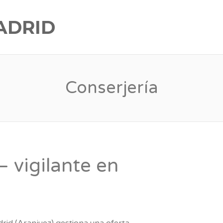
ADRID
Conserjería
– vigilante en
rid (Aranjuez) gestiona una oferta