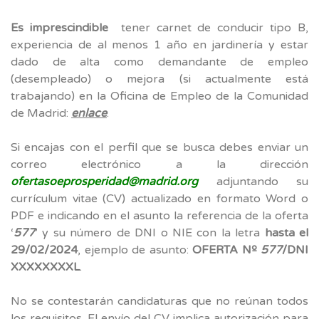
Es imprescindible
tener carnet de conducir tipo B,
experiencia de al menos 1 año en jardinería y estar
dado de alta como demandante de empleo
(desempleado) o mejora (si actualmente está
trabajando) en la Oficina de Empleo de la Comunidad
de Madrid:
enlace
.
Si encajas con el perfil que se busca debes enviar un
correo electrónico a la dirección
ofertasoeprosperidad@madrid.org
adjuntando su
currículum vitae (CV) actualizado en formato Word o
PDF e indicando en el asunto la referencia de la oferta
‘
577
’ y su número de DNI o NIE con la letra
hasta el
29/02/2024
, ejemplo de asunto:
OFERTA Nº
577
/DNI
XXXXXXXXL
.
No se contestarán candidaturas que no reúnan todos
los requisitos. El envío del CV implica autorización para