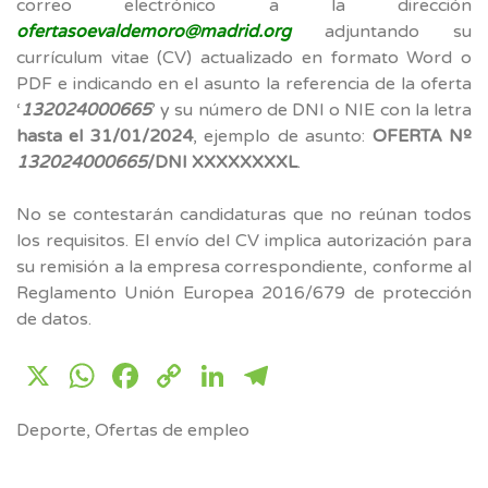
correo electrónico a la dirección
ofertasoevaldemoro@madrid.org
adjuntando su
currículum vitae (CV) actualizado en formato Word o
PDF e indicando en el asunto la referencia de la oferta
‘
132024000665
’ y su número de DNI o NIE con la letra
hasta el 31/01/2024
, ejemplo de asunto:
OFERTA Nº
132024000665
/DNI XXXXXXXXL
.
No se contestarán candidaturas que no reúnan todos
los requisitos. El envío del CV implica autorización para
su remisión a la empresa correspondiente, conforme al
Reglamento Unión Europea 2016/679 de protección
de datos.
X
WhatsApp
Facebook
Copy
LinkedIn
Telegram
Link
Deporte
,
Ofertas de empleo