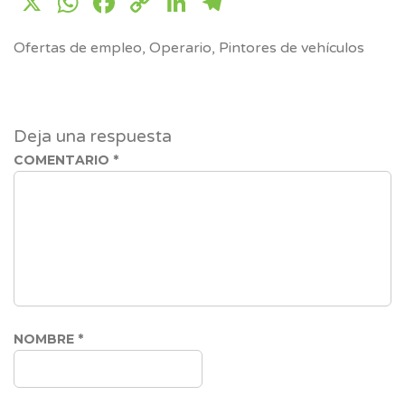
X
WhatsApp
Facebook
Copy
LinkedIn
Telegram
Link
Ofertas de empleo
,
Operario
,
Pintores de vehículos
Deja una respuesta
COMENTARIO
*
NOMBRE
*