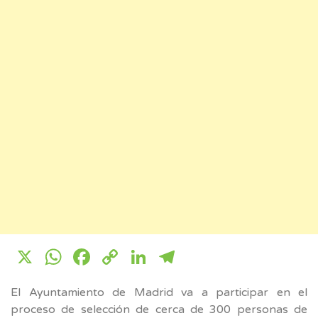
X
WhatsApp
Facebook
Copy
LinkedIn
Telegram
Link
El Ayuntamiento de Madrid va a participar en el
proceso de selección de cerca de 300 personas de