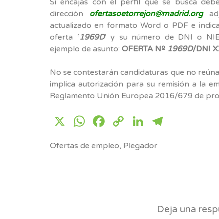
Si encajas con el perfil que se busca debe
dirección
ofertasoetorrejon@madrid.org
adj
actualizado en formato Word o PDF e indica
oferta ‘
1969D
’ y su número de DNI o NIE
ejemplo de asunto:
OFERTA Nº
1969D
/DNI 
No se contestarán candidaturas que no reúnan 
implica autorización para su remisión a la 
Reglamento Unión Europea 2016/679 de prot
X
WhatsApp
Facebook
Copy
LinkedIn
Telegr
Link
Ofertas de empleo
,
Plegador
Deja una resp