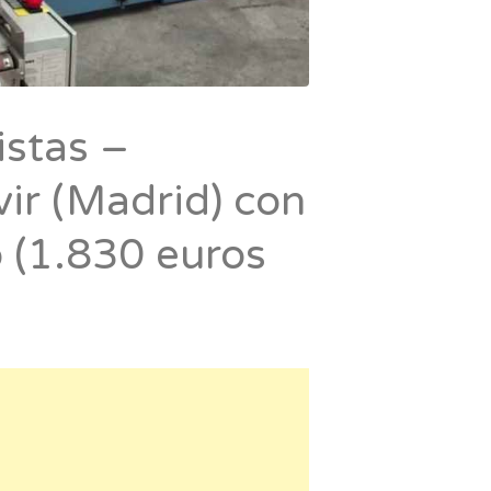
istas –
vir (Madrid) con
o (1.830 euros