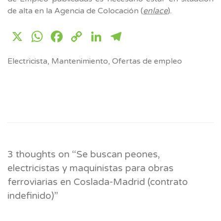
de alta en la Agencia de Colocación (
enlace
).
X
WhatsApp
Facebook
Copy
LinkedIn
Telegram
Link
Electricista
,
Mantenimiento
,
Ofertas de empleo
3 thoughts on “
Se buscan peones,
electricistas y maquinistas para obras
ferroviarias en Coslada-Madrid (contrato
indefinido)
”