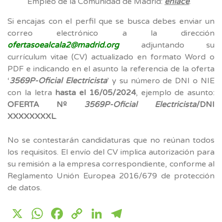
Empleo de la Comunidad de Madrid:
enlace
.
Si encajas con el perfil que se busca debes enviar un
correo electrónico a la dirección
ofertasoealcala2@madrid.org
adjuntando su
currículum vitae (CV) actualizado en formato Word o
PDF e indicando en el asunto la referencia de la oferta
‘
3569P-Oficial Electricista
’ y su número de DNI o NIE
con la letra
hasta el 16/05/2024
, ejemplo de asunto:
OFERTA Nº
3569P-Oficial Electricista
/DNI
XXXXXXXXL
.
No se contestarán candidaturas que no reúnan todos
los requisitos. El envío del CV implica autorización para
su remisión a la empresa correspondiente, conforme al
Reglamento Unión Europea 2016/679 de protección
de datos.
X
WhatsApp
Facebook
Copy
LinkedIn
Telegram