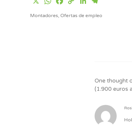
X
WhatsApp
Facebook
Copy
LinkedIn
Telegr
Link
Montadores
,
Ofertas de empleo
One thought o
(1.900 euros 
Ros
Hol