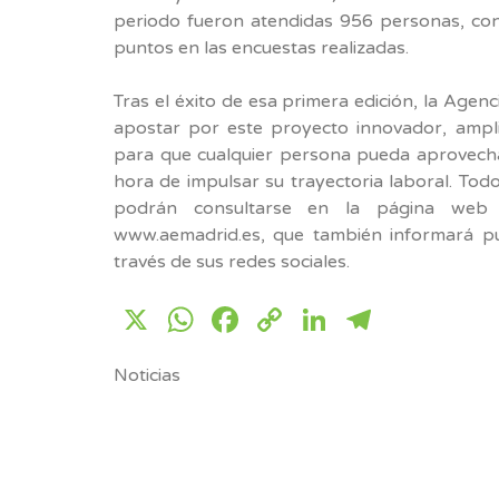
periodo fueron atendidas 956 personas, con
puntos en las encuestas realizadas.
Tras el éxito de esa primera edición, la Agen
apostar por este proyecto innovador, ampl
para que cualquier persona pueda aprovecha
hora de impulsar su trayectoria laboral. Todo
podrán consultarse en la página web
www.aemadrid.es, que también informará pu
través de sus redes sociales.
X
WhatsApp
Facebook
Copy
LinkedIn
Telegr
Link
Noticias