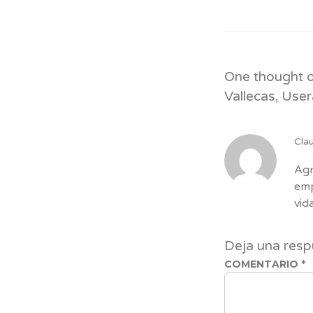
One thought o
Vallecas, User
Cla
Agr
emp
vid
Deja una resp
COMENTARIO
*