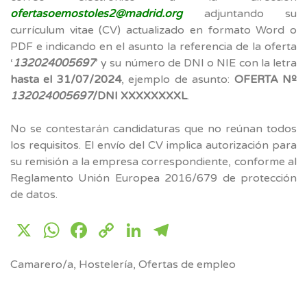
ofertasoemostoles2@madrid.org
adjuntando su
currículum vitae (CV) actualizado en formato Word o
PDF e indicando en el asunto la referencia de la oferta
‘
132024005697
’ y su número de DNI o NIE con la letra
hasta el 31/07/2024
, ejemplo de asunto:
OFERTA Nº
132024005697
/DNI XXXXXXXXL
.
No se contestarán candidaturas que no reúnan todos
los requisitos. El envío del CV implica autorización para
su remisión a la empresa correspondiente, conforme al
Reglamento Unión Europea 2016/679 de protección
de datos.
X
WhatsApp
Facebook
Copy
LinkedIn
Telegram
Link
Camarero/a
,
Hostelería
,
Ofertas de empleo