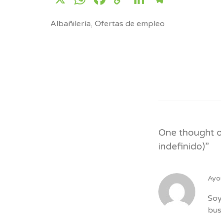
Link
Albañilería
,
Ofertas de empleo
One thought o
indefinido)
”
Ayo
Soy
bu