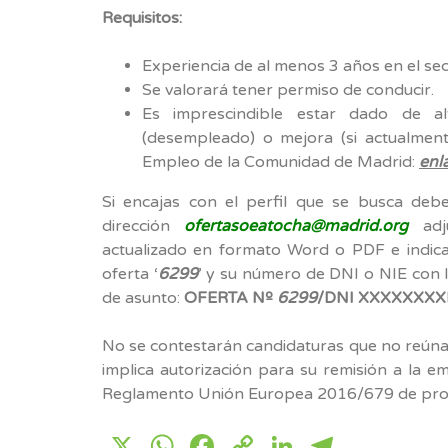
Requisitos:
Experiencia de al menos 3 años en el sec
Se valorará tener permiso de conducir.
Es imprescindible estar dado de 
(desempleado) o mejora (si actualment
Empleo de la Comunidad de Madrid:
enl
Si encajas con el perfil que se busca debe
dirección
ofertasoeatocha@madrid.org
adju
actualizado en formato Word o PDF e indica
oferta ‘
6299
’ y su número de DNI o NIE con l
de asunto:
OFERTA Nº
6299
/DNI XXXXXXXX
No se contestarán candidaturas que no reúnan 
implica autorización para su remisión a la 
Reglamento Unión Europea 2016/679 de prot
X
WhatsApp
Facebook
Copy
LinkedIn
Telegr