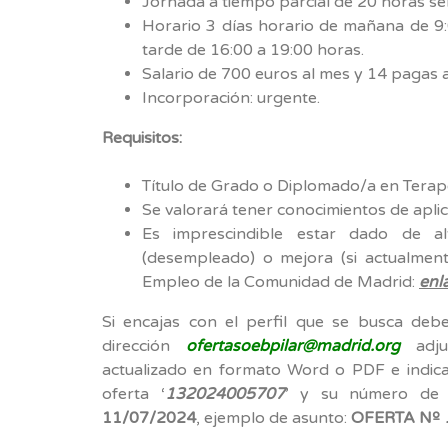
Jornada a tiempo parcial de 20 horas sem
Horario 3 días horario de mañana de 9:
tarde de 16:00 a 19:00 horas.
Salario de 700 euros al mes y 14 pagas 
Incorporación: urgente.
Requisitos:
Título de Grado o Diplomado/a en Terap
Se valorará tener conocimientos de aplic
Es imprescindible estar dado de 
(desempleado) o mejora (si actualment
Empleo de la Comunidad de Madrid:
enl
Si encajas con el perfil que se busca debe
dirección
ofertasoebpilar@madrid.org
adjun
actualizado en formato Word o PDF e indica
oferta ‘
132024005707
’ y su número de
11/07/2024
, ejemplo de asunto:
OFERTA Nº