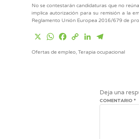
No se contestarán candidaturas que no reúnan 
implica autorización para su remisión a la 
Reglamento Unión Europea 2016/679 de prot
X
WhatsApp
Facebook
Copy
LinkedIn
Telegr
Link
Ofertas de empleo
,
Terapia ocupacional
Deja una resp
COMENTARIO
*