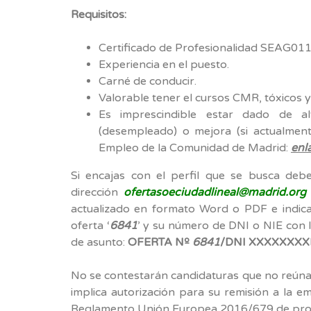
Requisitos:
Certificado de Profesionalidad SEAG0110
Experiencia en el puesto.
Carné de conducir.
Valorable tener el cursos CMR, tóxicos
Es imprescindible estar dado de 
(desempleado) o mejora (si actualment
Empleo de la Comunidad de Madrid:
enl
Si encajas con el perfil que se busca debe
dirección
ofertasoeciudadlineal@madrid.org
actualizado en formato Word o PDF e indica
oferta ‘
6841
’ y su número de DNI o NIE con l
de asunto:
OFERTA Nº
6841
/DNI XXXXXXXX
No se contestarán candidaturas que no reúnan 
implica autorización para su remisión a la 
Reglamento Unión Europea 2016/679 de prot