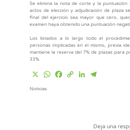
Se elimina la nota de corte y la puntuación
actos de elección y adjudicación de plaza se
final del ejercicio sea mayor que cero, qu
examen haya obtenido una puntuación negativa
Los listados a lo largo todo el procedimi
personas implicadas en el mismo, previa iden
mantiene la reserva del 7% de plazas para p
33%.
X
WhatsApp
Facebook
Copy
LinkedIn
Telegr
Link
Noticias
Deja una resp