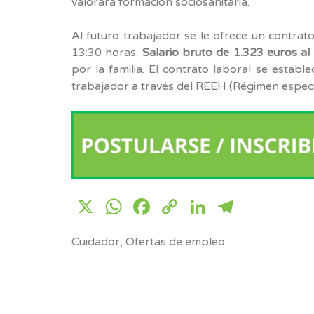
valorará formación sociosanitaria.
Al futuro trabajador se le ofrece un contrat
13:30 horas.
Salario bruto de 1.323 euros al
por la familia. El contrato laboral se estable
trabajador a través del REEH (Régimen espec
X
WhatsApp
Facebook
Copy
LinkedIn
Telegr
Link
Cuidador
,
Ofertas de empleo