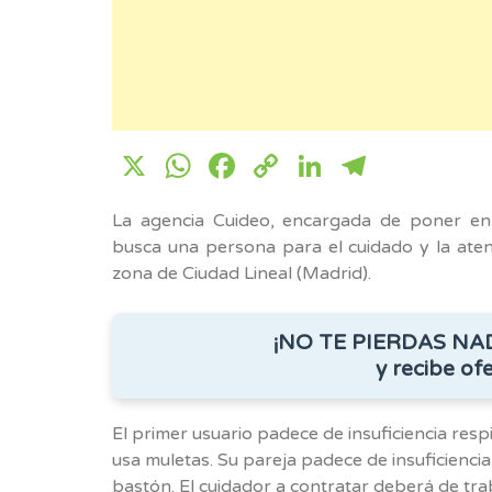
X
WhatsApp
Facebook
Copy
LinkedIn
Telegr
Link
La agencia Cuideo, encargada de poner en 
busca una persona para el cuidado y la aten
zona de Ciudad Lineal (Madrid).
¡NO TE PIERDAS NA
y recibe ofe
El primer usuario padece de insuficiencia respi
usa muletas. Su pareja padece de insuficiencia
bastón.
El cuidador a contratar deberá de tra