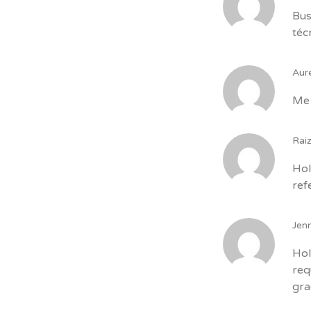
Bus
téc
Aure
Me 
Rai
Hol
ref
Jen
Hol
req
gra