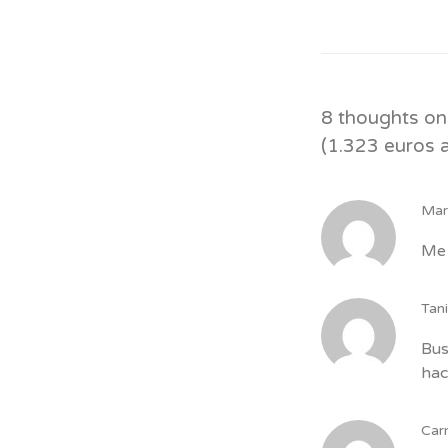
8 thoughts on
(1.323 euros 
Mar
Me 
Tan
Bus
hac
Car