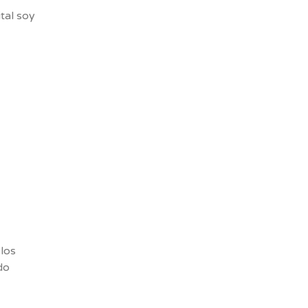
tal soy
 los
do