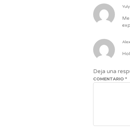
Yul
Me 
exp
Ale
Hol
Deja una resp
COMENTARIO
*