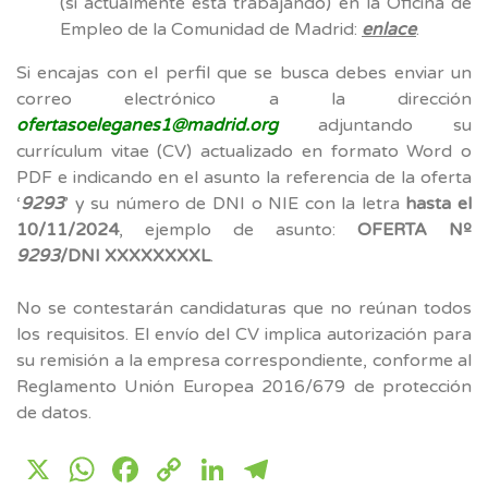
(si actualmente está trabajando) en la Oficina de
Empleo de la Comunidad de Madrid:
enlace
.
Si encajas con el perfil que se busca debes enviar un
correo electrónico a la dirección
ofertasoeleganes1@madrid.org
adjuntando su
currículum vitae (CV) actualizado en formato Word o
PDF e indicando en el asunto la referencia de la oferta
‘
9293
’ y su número de DNI o NIE con la letra
hasta el
10/11/2024
, ejemplo de asunto:
OFERTA Nº
9293
/DNI XXXXXXXXL
.
No se contestarán candidaturas que no reúnan todos
los requisitos. El envío del CV implica autorización para
su remisión a la empresa correspondiente, conforme al
Reglamento Unión Europea 2016/679 de protección
de datos.
X
WhatsApp
Facebook
Copy
LinkedIn
Telegram