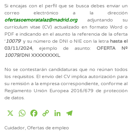
Si encajas con el perfil que se busca debes enviar un
correo electrónico a la dirección
ofertasoemoratalaz@madrid.org
adjuntando su
currículum vitae (CV) actualizado en formato Word o
PDF e indicando en el asunto la referencia de la oferta
‘
10079
’ y su número de DNI o NIE con la letra
hasta el
03/11/2024
, ejemplo de asunto:
OFERTA Nº
10079
/DNI XXXXXXXXL
.
No se contestarán candidaturas que no reúnan todos
los requisitos. El envío del CV implica autorización para
su remisión a la empresa correspondiente, conforme al
Reglamento Unión Europea 2016/679 de protección
de datos.
X
WhatsApp
Facebook
Copy
LinkedIn
Telegram
Link
Cuidador
,
Ofertas de empleo