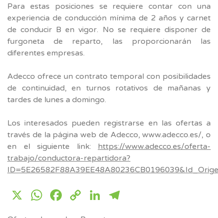
Para estas posiciones se requiere contar con una
experiencia de conducción mínima de 2 años y carnet
de conducir B en vigor. No se requiere disponer de
furgoneta de reparto, las proporcionarán las
diferentes empresas.
Adecco ofrece un contrato temporal con posibilidades
de continuidad, en turnos rotativos de mañanas y
tardes de lunes a domingo.
Los interesados pueden registrarse en las ofertas a
través de la página web de Adecco, www.adecco.es/, o
en el siguiente link:
https://www.adecco.es/oferta-
trabajo/conductora-repartidora?
ID=5E26582F88A39EE48A80236CB0196039&Id_Orig
X
WhatsApp
Facebook
Copy
LinkedIn
Telegram
Link