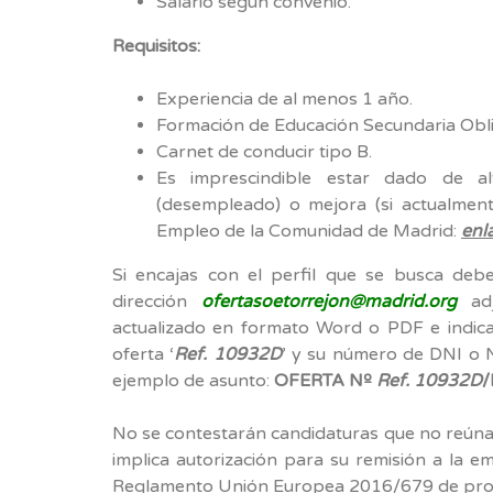
Salario según convenio.
Requisitos:
Experiencia de al menos 1 año.
Formación de Educación Secundaria Obli
Carnet de conducir tipo B.
Es imprescindible estar dado de 
(desempleado) o mejora (si actualment
Empleo de la Comunidad de Madrid:
enl
Si encajas con el perfil que se busca debe
dirección
ofertasoetorrejon@madrid.org
adj
actualizado en formato Word o PDF e indica
oferta ‘
Ref. 10932D
’ y su número de DNI o N
ejemplo de asunto:
OFERTA Nº
Ref. 10932D
/
No se contestarán candidaturas que no reúnan 
implica autorización para su remisión a la 
Reglamento Unión Europea 2016/679 de prot