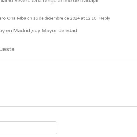
llamo Severo Ona tengo ánimo de trabajar
ero Ona Mba
on
16 de diciembre de 2024 at 12:10
Reply
oy en Madrid.,soy Mayor de edad
uesta