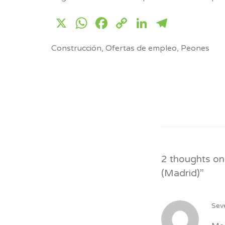
X
WhatsApp
Facebook
Copy
LinkedIn
Telegr
Link
Construcción
,
Ofertas de empleo
,
Peones
2 thoughts on
(Madrid)
”
Sev