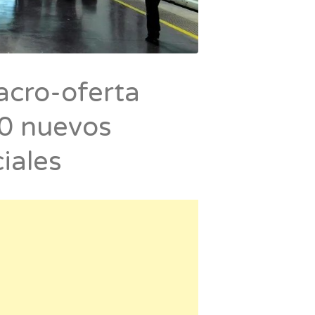
acro-oferta
00 nuevos
iales