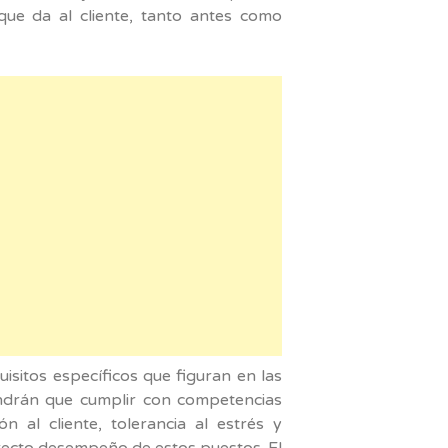
ue da al cliente, tanto antes como
isitos específicos que figuran en las
endrán que cumplir con competencias
n al cliente, tolerancia al estrés y
orrecto desempeño de estos puestos. El