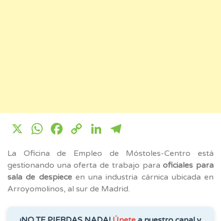
X
WhatsApp
Facebook
Copy
LinkedIn
Telegram
Link
La Oficina de Empleo de Móstoles-Centro está
gestionando una oferta de trabajo para
oficiales para
sala de despiece
en una industria cárnica ubicada en
Arroyomolinos, al sur de Madrid.
¡NO TE PIERDAS NADA!
Únete
a nuestro canal y