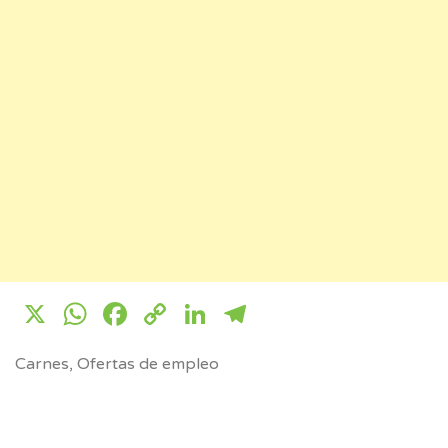
X
WhatsApp
Facebook
Copy
LinkedIn
Telegram
Link
Carnes
,
Ofertas de empleo