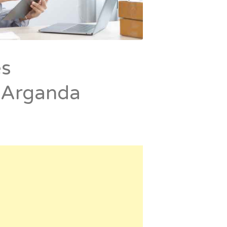
es
n Arganda