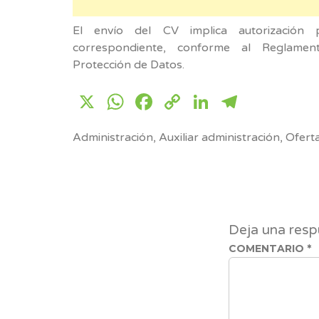
El envío del CV implica autorización
correspondiente, conforme al Reglam
Protección de Datos.
X
WhatsApp
Facebook
Copy
LinkedIn
Telegr
Link
Administración
,
Auxiliar administración
,
Ofert
Deja una resp
COMENTARIO
*