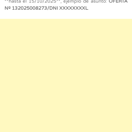
**hasta el 15/10/2025**, ejemplo de asunto:
OFERTA
Nº 132025008273/DNI XXXXXXXXL
.