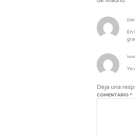
de Madrid
”
Dan
En 
gra
Iss
Yo 
Deja una resp
COMENTARIO
*