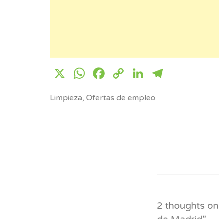
X
WhatsApp
Facebook
Copy
LinkedIn
Telegr
Link
Limpieza
,
Ofertas de empleo
2 thoughts on