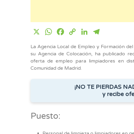
X
WhatsApp
Facebook
Copy
LinkedIn
Telegr
Link
La Agencia Local de Empleo y Formación del
su Agencia de Colocación, ha publicado re
oferta de empleo para limpiadores en disti
Comunidad de Madrid.
¡NO TE PIERDAS NA
y recibe ofe
Puesto:
Personal de limpieza o limpiadores en ge