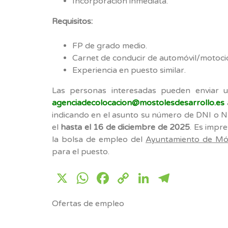
Incorporación inmediata.
Requisitos:
FP de grado medio.
Carnet de conducir de automóvil/motocic
Experiencia en puesto similar.
Las personas interesadas pueden enviar un
agenciadecolocacion@mostolesdesarrollo.es
indicando en el asunto su número de DNI o NI
el
hasta el 16 de diciembre de 2025
. Es impre
la bolsa de empleo del
Ayuntamiento de Mó
para el puesto.
X
WhatsApp
Facebook
Copy
LinkedIn
Telegr
Link
Ofertas de empleo