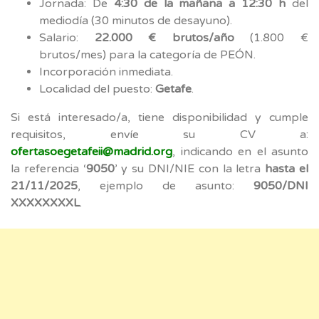
Jornada: De
4:30 de la mañana a 12:30 h
del
mediodía (30 minutos de desayuno).
Salario:
22.000 € brutos/año
(1.800 €
brutos/mes) para la categoría de PEÓN.
Incorporación inmediata.
Localidad del puesto:
Getafe
.
Si está interesado/a, tiene disponibilidad y cumple
requisitos, envíe su CV a:
ofertasoegetafeii@madrid.org
, indicando en el asunto
la referencia ‘
9050
’ y su DNI/NIE con la letra
hasta el
21/11/2025
, ejemplo de asunto:
9050/DNI
XXXXXXXXL
.