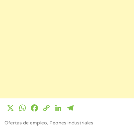
X
WhatsApp
Facebook
Copy
LinkedIn
Telegram
Link
Ofertas de empleo
,
Peones industriales