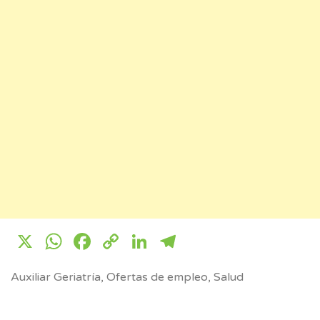
X
WhatsApp
Facebook
Copy
LinkedIn
Telegram
Link
Auxiliar Geriatría
,
Ofertas de empleo
,
Salud