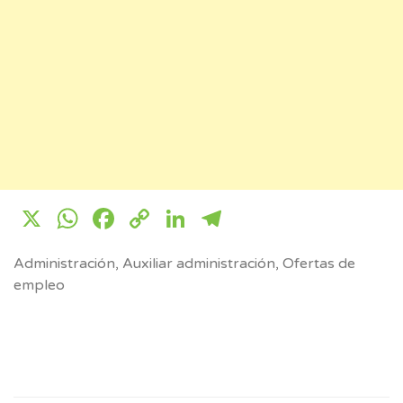
X
WhatsApp
Facebook
Copy
LinkedIn
Telegram
Link
Administración
,
Auxiliar administración
,
Ofertas de
empleo