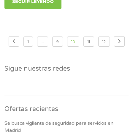
SEGUIR LEYENDO
Paginación
1
…
9
10
11
12
de
entradas
Sigue nuestras redes
Ofertas recientes
Se busca vigilante de seguridad para servicios en
Madrid